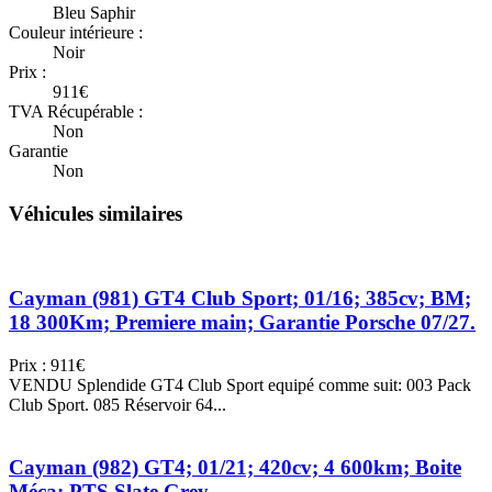
Bleu Saphir
Couleur intérieure :
Noir
Prix :
911€
TVA Récupérable :
Non
Garantie
Non
Véhicules similaires
Cayman (981) GT4 Club Sport; 01/16; 385cv; BM;
18 300Km; Premiere main; Garantie Porsche 07/27.
Prix : 911€
VENDU Splendide GT4 Club Sport equipé comme suit: 003 Pack
Club Sport. 085 Réservoir 64...
Cayman (982) GT4; 01/21; 420cv; 4 600km; Boite
Méca; PTS Slate Grey