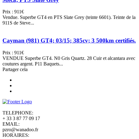
Prix : 911€
Vendue. Superbe GT4 en PTS Slate Grey (teinte 6601). Teinte de la
911S de Steve...
Cayman (981) GT4; 03/15; 385cv; 3 500km certifiés.
Prix : 911€
VENDUE Superbe GT4. N0 Gris Quartz. 28 Cuir et alcantara avec
coutures argent. P11 Baquets...
Partager cela
TELEPHONE:
+ 33 3 87 77 09 17
EMAIL:
pzro@wanadoo.fr
HORAIRES: