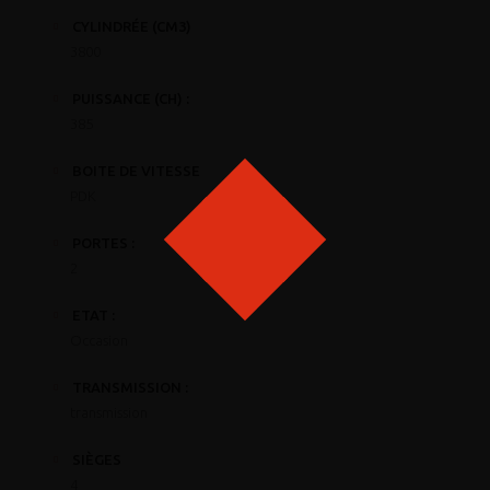
CYLINDRÉE (CM3)
3800
PUISSANCE (CH) :
385
BOITE DE VITESSE
PDK
PORTES :
2
ETAT :
Occasion
TRANSMISSION :
transmission
SIÈGES
4