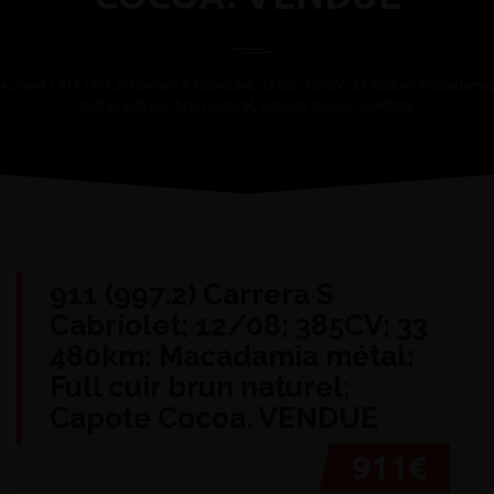
Accueil
/ 911 (997.2) Carrera S Cabriolet; 12/08; 385CV; 33 480km; Macadamia
métal; Full cuir brun naturel; Capote Cocoa. VENDUE
911 (997.2) Carrera S
Cabriolet; 12/08; 385CV; 33
480km; Macadamia métal;
Full cuir brun naturel;
Capote Cocoa. VENDUE
911€