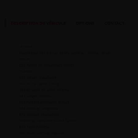
DESCRIPTION DU VÉHICULE
OPTIONS
CONTACT
VENDUE
Magnifique 997.2 S cab en Macadamia – Cocoa – Brun
naturel.
022 Fonds de compteurs nooirs.
250 PDK.
342 Sièges chauffants.
407 JA 19″ Sport Design.
446 Ecusson de jante couleur.
541 Sièges ventilés.
635 Parking assistance arriere.
666 Module téléphone.
672 Module Navigation.
680 Bose Surround Sound System.
810 Tapis Porsche.
998 Tout cuir brun naturel.