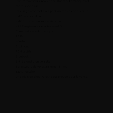
P12 Rétroviseurs int/ext occultants automatiques et
capteur de pluie.
P15 Sièges confort avec pack mémoire conducteur.
XMP Pare soleil cuir.
XMZ Console centrale arriere cuir.
XRP Elargisseurs de voies avant 5mm.
Climatisation automatique.
PASM.
Windschott.
Bi xénon.
PCM tactile.
Bluetooth.
Entrée Audio universelle.
Elargisseurs de voies arrieres 15mm.
Tapis Porsche.
Une révision chez Porsche est prévue pour la vente.