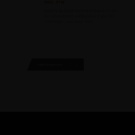
PRIX : 911€
Voiture du Département Exclusive. En sus
de l’équipement pléthorique d’une GTS
« normale », vous avez: Pack...
PARTAGER CELA