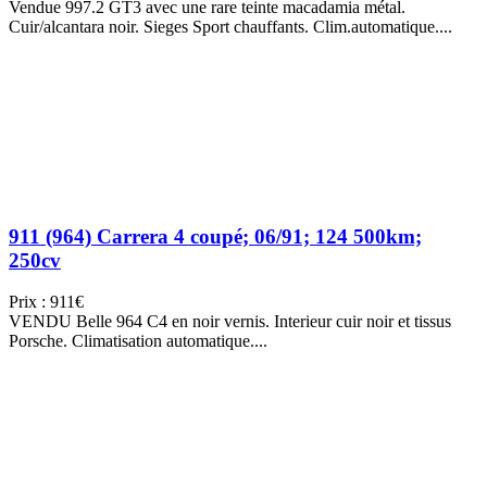
Vendue 997.2 GT3 avec une rare teinte macadamia métal.
Cuir/alcantara noir. Sieges Sport chauffants. Clim.automatique....
911 (964) Carrera 4 coupé; 06/91; 124 500km;
250cv
Prix : 911€
VENDU Belle 964 C4 en noir vernis. Interieur cuir noir et tissus
Porsche. Climatisation automatique....