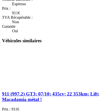
Espresso
Prix :
911€
TVA Récupérable :
Non
Garantie
Oui
Véhicules similaires
911 (997.2) GT3; 07/10; 435cv; 22 353km; Lift;
Macadamia métal !
Prix : 911€