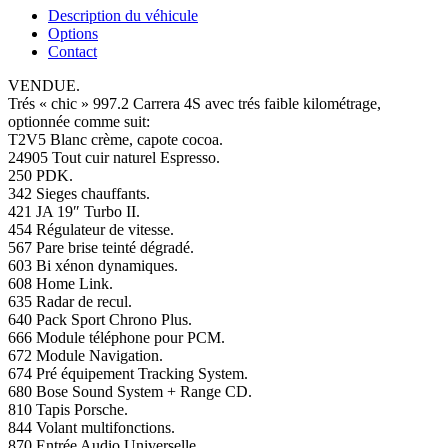
Description du véhicule
Options
Contact
VENDUE.
Trés « chic » 997.2 Carrera 4S avec trés faible kilométrage,
optionnée comme suit:
T2V5 Blanc crème, capote cocoa.
24905 Tout cuir naturel Espresso.
250 PDK.
342 Sieges chauffants.
421 JA 19″ Turbo II.
454 Régulateur de vitesse.
567 Pare brise teinté dégradé.
603 Bi xénon dynamiques.
608 Home Link.
635 Radar de recul.
640 Pack Sport Chrono Plus.
666 Module téléphone pour PCM.
672 Module Navigation.
674 Pré équipement Tracking System.
680 Bose Sound System + Range CD.
810 Tapis Porsche.
844 Volant multifonctions.
870 Entrée Audio Universelle.