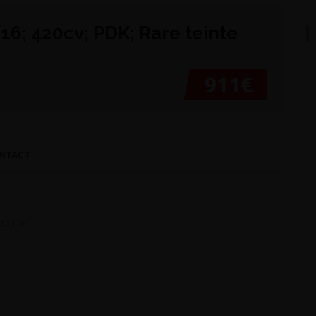
/16; 420cv; PDK; Rare teinte
911€
NTACT
raphite.