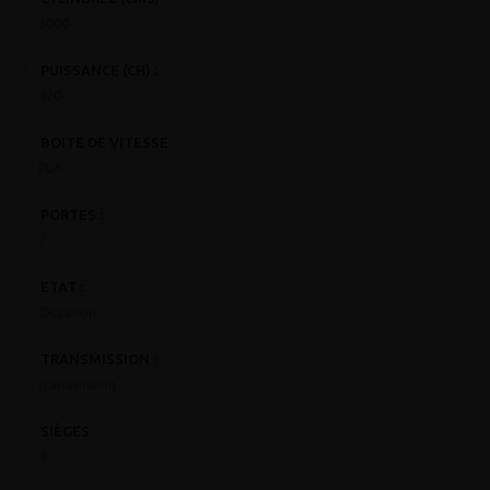
3000
PUISSANCE (CH) :
420
BOITE DE VITESSE
PDK
PORTES :
2
ETAT :
Occasion
TRANSMISSION :
transmission
SIÈGES
4