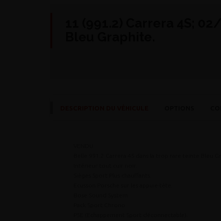
11 (991.2) Carrera 4S; 02
Bleu Graphite.
DESCRIPTION DU VÉHICULE
OPTIONS
CO
VENDU
Belle 991.2 Carrera 4S dans la trop rare teinte Bleu G
Intérieur tout cuir noir.
Sièges Sport Plus chauffants.
Ecusson Porsche sur les appuie-tête.
Bose Sound System.
Pack Sport Chrono.
PSE (Echappement Sport déconnectable).