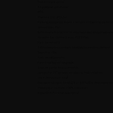
Toit Ouvrant verre.
Régulateur de vitesse.
PDK.
Phares à LED (PDLS+).
Parking Assistance Avant + Arriere et Caméra de recul
Servotronic Plus.
Rétroviseurs intérieur et extérieur anti-éblouissemen
Porsche Car Connect avec PVTS Plus.
Pack Luminosité.
Rétroviseurs extérieurs rabattables electriquement.
Tapis Porsche.
Filet de rangement.
Pare brise teinté dégradé.
Suils de porte inox Lumineux.
Jantes Alu 20″ peintes en platine finition satiné.
Les 4 Pneus sont neuf.
Derniere révision en 02/24 et 30792Km. Prochaine rév
Malus payé (voiture 100% francaise).
Possibilité Porsche Approved.