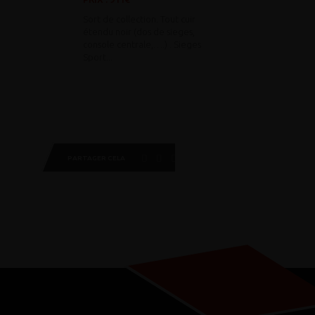
Sort de collection. Tout cuir
étendu noir (dos de sieges,
console centrale,….) . Sieges
Sport...
PARTAGER CELA