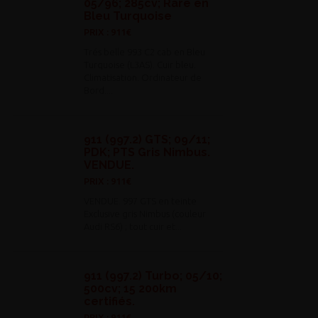
05/96; 285cv; Rare en
Bleu Turquoise
PRIX : 911€
Trés belle 993 C2 cab en Bleu
Turquoise (L3AS). Cuir bleu.
Climatisation. Ordinateur de
Bord....
911 (997.2) GTS; 09/11;
PDK; PTS Gris Nimbus.
VENDUE.
PRIX : 911€
VENDUE. 997 GTS en teinte
Exclusive gris Nimbus (couleur
Audi RS6) ; tout cuir et...
911 (997.2) Turbo; 05/10;
500cv; 15 200km
certifiés.
PRIX : 911€