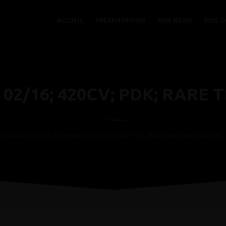
ACCUEIL
PRÉSENTATION
NOS NEWS
NOS O
; 02/16; 420CV; PDK; RARE
Accueil
/ 11 (991.2) Carrera 4S; 02/16; 420cv; PDK; Rare teinte Bleu Graphite.